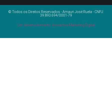
© Todos os Direitos Reservados - Amauri José Ruela - CNPJ:
39.893.694/0001-79
Um desenvolvimento: Inovactive Marketing Digital