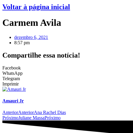
Voltar à página inicial
Carmem Avila
dezembro 6, 2021
8:57 pm
Compartilhe essa notícia!
Facebook
WhatsApp
Telegram
Imprimir
Amauri Jr
Anterior
Anterior
Ana Rachel Dias
Próximo
Juliane Massa
Próximo