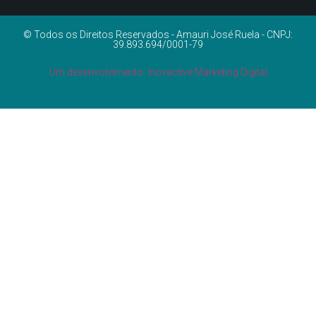
© Todos os Direitos Reservados - Amauri José Ruela - CNPJ:
39.893.694/0001-79
Um desenvolvimento: Inovactive Marketing Digital