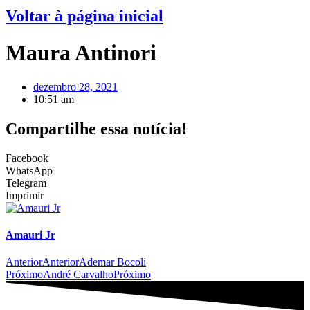
Voltar à página inicial
Maura Antinori
dezembro 28, 2021
10:51 am
Compartilhe essa notícia!
Facebook
WhatsApp
Telegram
Imprimir
Amauri Jr
Anterior
Anterior
Ademar Bocoli
Próximo
André Carvalho
Próximo