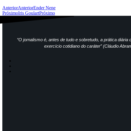
Anterior
Anterior
Ender Nene
Próximo
Iris Goulart
Próximo
“O jornalismo é, antes de tudo e sobretudo, a prática diária d
exercício cotidiano do caráter” (Cláudio Abra