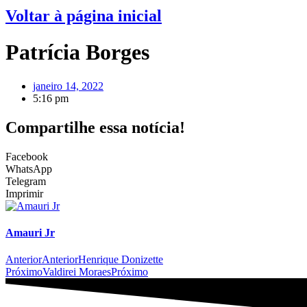
Voltar à página inicial
Patrícia Borges
janeiro 14, 2022
5:16 pm
Compartilhe essa notícia!
Facebook
WhatsApp
Telegram
Imprimir
Amauri Jr
Anterior
Anterior
Henrique Donizette
Próximo
Valdirei Moraes
Próximo