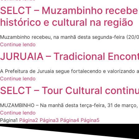
SELCT – Muzambinho recebe g
histórico e cultural na região
Muzambinho recebeu, na manhã desta segunda-feira (20/04)
Continue lendo
JURUAIA – Tradicional Encontr
A Prefeitura de Juruaia segue fortalecendo e valorizando
Continue lendo
SELCT – Tour Cultural continu
MUZAMBINHO – Na manhã desta terça-feira, 31 de março, e
Continue lendo
Página
1
Página
2
Página
3
Página
4
Página
5