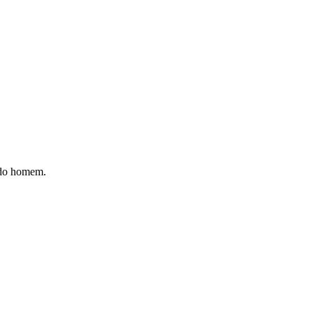
 do homem.
.