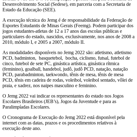
Desenvolvimento Social (Sedese), em parceria com a Secretaria de
Estado da Educação (SEE).
A execução técnica do Jemg é de responsabilidade da Federação de
Esportes Estudantis de Minas Gerais (Feemg). Podem participar dos
jogos estudantes-atletas de 12 a 17 anos das escolas públicas e
particulares do estado, nascidos, exclusivamente, nos anos de 2008 a
2010, módulo I, e 2005 a 2007, módulo II.
As modalidades disponíveis no Jemg 2022 são: atletismo, atletismo
PCD, badminton, basquetebol, bocha, ciclismo, futsal, futebol de
cinco, futebol de sete PC, ginástica artística, ginástica rítmica
(feminino), goalball, handebol, judô, judô PCD, natação, natação
PCD, parabadminton, taekwondo, tênis de mesa, tênis de mesa
PCD, tênis em cadeira de rodas, voleibol, voleibol sentado, vôlei de
praia, e xadrez, nos naipes masculino e feminino.
O Jemg 2022 vai indicar os representantes do estado nos Jogos
Escolares Brasileiros (JEB’s), Jogos da Juventude e para as
Paralimpíadas Escolares.
O Cronograma de Execução do Jemg 2022 está disponível pela
internet com as datas, prazos e os procedimentos relativos à
execução deste ano.