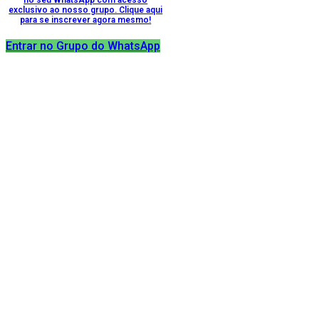
no seu WhatsApp com acesso
exclusivo ao nosso grupo. Clique aqui
para se inscrever agora mesmo!
Entrar no Grupo do WhatsApp