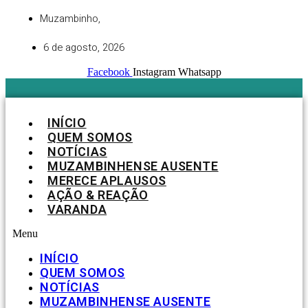
Ir
Muzambinho,
para
o
6 de agosto, 2026
conteúdo
Facebook
Instagram
Whatsapp
INÍCIO
QUEM SOMOS
NOTÍCIAS
MUZAMBINHENSE AUSENTE
MERECE APLAUSOS
AÇÃO & REAÇÃO
VARANDA
Menu
INÍCIO
QUEM SOMOS
NOTÍCIAS
MUZAMBINHENSE AUSENTE