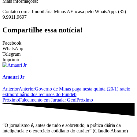
Mais informações:
Contato com a Imobiliária Minas AEncasa pelo WhatsApp: (35)
9.9911.9697
Compartilhe essa notícia!
Facebook
WhatsApp
Telegram
Imprimir
Amauri Jr
Anterior
Anterior
Governo de Minas paga nesta quinta (20/1) rateio
extraordinário dos recursos do Fundeb
Próximo
Falecimento em Juruaia: Geni
Próximo
“O jornalismo é, antes de tudo e sobretudo, a prática diária da
inteligência e o exercício cotidiano do caráter” (Cláudio Abramo)