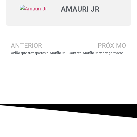
AMAURI JR
ANTERIOR
PRÓXIMO
Avião que transportava Marília Mendonça cai em cachoeira em Minas Gerais
Cantora Marília Mendonça morre aos 26 anos em acidente de avião em Minas