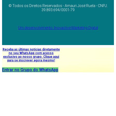
© Todos os Direitos Reservados - Amauri José Ruela - CNPJ:
39.893.694/0001-79
Um desenvolvimento: Inovactive Marketing Digital
Receba as últimas notícias diretamente
no seu WhatsApp com acesso
exclusivo ao nosso grupo. Clique aqui
para se inscrever agora mesmo!
Entrar no Grupo do WhatsApp