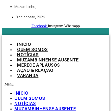
Ir
Muzambinho,
para
o
8 de agosto, 2026
conteúdo
Facebook
Instagram
Whatsapp
INÍCIO
QUEM SOMOS
NOTÍCIAS
MUZAMBINHENSE AUSENTE
MERECE APLAUSOS
AÇÃO & REAÇÃO
VARANDA
Menu
INÍCIO
QUEM SOMOS
NOTÍCIAS
MUZAMBINHENSE AUSENTE