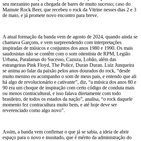
seu mezanino para a chegada de bares de muito sucesso; caso do
Mamute Rock Beer, que recebeu o rock da Vitrine nesses dias 2 e 3
de maio, e já promete novo encontro para breve.
A atual formação da banda vem de agosto de 2024, quando ainda se
chamava Garçons, e vem surpreendendo com interpretações
inspiradas de músicos e conjuntos dos anos 1980 e 1990. Os mais
saudosistas não se contêm com o som oitentista de RPM, Legião
Urbana, Paralamas do Sucesso, Cazuza, Lobão, além das
estrangeiras Pink Floyd, The Police, Duran Duran. Luiz Junqueira
se anima ao falar da paixão pelos anos dourados do rock, “desde
muito menino eu acompanho o som de meus pais, e entendo que ali
há algo de revolucionário e cativante”, diz, “a música dos anos 80 e
90 era um choque de inspiração com certo código de conduta mais
ou menos contracultural, e isso falava diretamente com todo
brasileiro, de todos os estados da nação”, analisa, “o rock daquele
momento fez contracultura muito bem, e até hoje deve ser
reverenciado como algo novo”.
Assim, a banda vem confirmar o que já se sabia, a ideia de abrir
espaço para o novo e inusitado, que é mérito da administração do