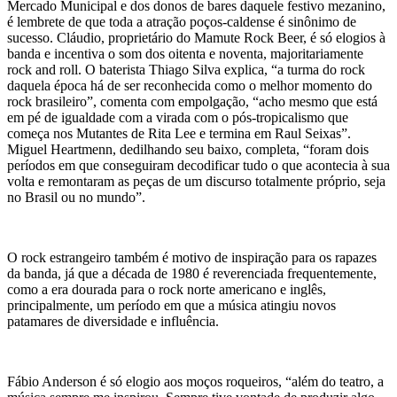
Mercado Municipal e dos donos de bares daquele festivo mezanino,
é lembrete de que toda a atração poços-caldense é sinônimo de
sucesso. Cláudio, proprietário do Mamute Rock Beer, é só elogios à
banda e incentiva o som dos oitenta e noventa, majoritariamente
rock and roll. O baterista Thiago Silva explica, “a turma do rock
daquela época há de ser reconhecida como o melhor momento do
rock brasileiro”, comenta com empolgação, “acho mesmo que está
em pé de igualdade com a virada com o pós-tropicalismo que
começa nos Mutantes de Rita Lee e termina em Raul Seixas”.
Miguel Heartmenn, dedilhando seu baixo, completa, “foram dois
períodos em que conseguiram decodificar tudo o que acontecia à sua
volta e remontaram as peças de um discurso totalmente próprio, seja
no Brasil ou no mundo”.
O rock estrangeiro também é motivo de inspiração para os rapazes
da banda, já que a década de 1980 é reverenciada frequentemente,
como a era dourada para o rock norte americano e inglês,
principalmente, um período em que a música atingiu novos
patamares de diversidade e influência.
Fábio Anderson é só elogio aos moços roqueiros, “além do teatro, a