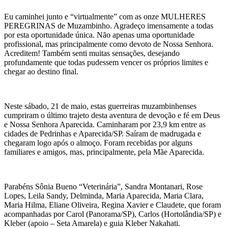
Eu caminhei junto e “virtualmente” com as onze MULHERES
PEREGRINAS de Muzambinho. Agradeço imensamente a todas
por esta oportunidade única. Não apenas uma oportunidade
profissional, mas principalmente como devoto de Nossa Senhora.
Acreditem! Também senti muitas sensações, desejando
profundamente que todas pudessem vencer os próprios limites e
chegar ao destino final.
Neste sábado, 21 de maio, estas guerreiras muzambinhenses
cumpriram o último trajeto desta aventura de devoção e fé em Deus
e Nossa Senhora Aparecida. Caminharam por 23,9 km entre as
cidades de Pedrinhas e Aparecida/SP. Saíram de madrugada e
chegaram logo após o almoço. Foram recebidas por alguns
familiares e amigos, mas, principalmente, pela Mãe Aparecida.
Parabéns Sônia Bueno “Veterinária”, Sandra Montanari, Rose
Lopes, Leila Sandy, Delminda, Maria Aparecida, Maria Clara,
Maria Hilma, Eliane Oliveira, Regina Xavier e Claudete, que foram
acompanhadas por Carol (Panorama/SP), Carlos (Hortolândia/SP) e
Kleber (apoio – Seta Amarela) e guia Kleber Nakahati.