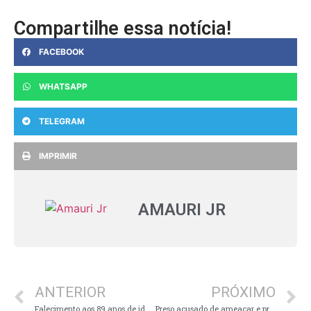
Compartilhe essa notícia!
FACEBOOK
WHATSAPP
TELEGRAM
IMPRIMIR
AMAURI JR
ANTERIOR
PRÓXIMO
Falecimento aos 89 anos de idade…
Preso acusado de ameaçar e praticar vias de fato contra companheira