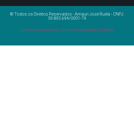
© Todos os Direitos Reservados - Amauri José Ruela - CNPJ:
39.893.694/0001-79
Um desenvolvimento: Inovactive Marketing Digital