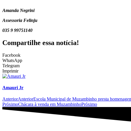
Amanda Negrini
Assessoria Felinju
035 9 99751140
Compartilhe essa notícia!
Facebook
WhatsApp
Telegram
Imprimir
Amauri Jr
Anterior
Anterior
Escola Municipal de Muzambinho presta homenagem
Próximo
Chácara à venda em Muzambinho
Próximo