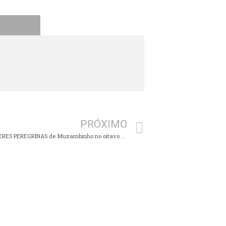
PRÓXIMO
No caminho, um recado de Deus às MULHERES PEREGRINAS de Muzambinho no oitavo dia de caminhada