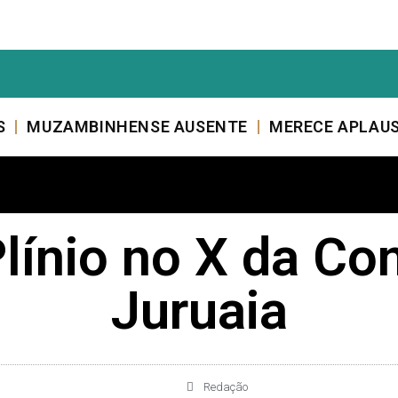
S
MUZAMBINHENSE AUSENTE
MERECE APLAU
línio no X da C
Juruaia
Redação