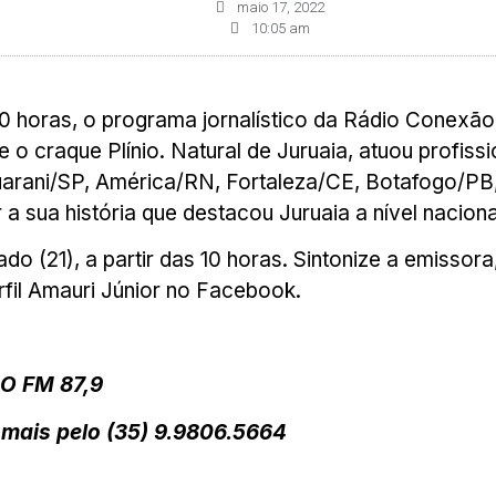
maio 17, 2022
10:05 am
 10 horas, o programa jornalístico da Rádio Conexã
o craque Plínio. Natural de Juruaia, atuou profissio
rani/SP, América/RN, Fortaleza/CE, Botafogo/PB,
 a sua história que destacou Juruaia a nível naciona
 (21), a partir das 10 horas. Sintonize a emissor
fil Amauri Júnior no Facebook.
O FM 87,9
a mais pelo (35) 9.9806.5664