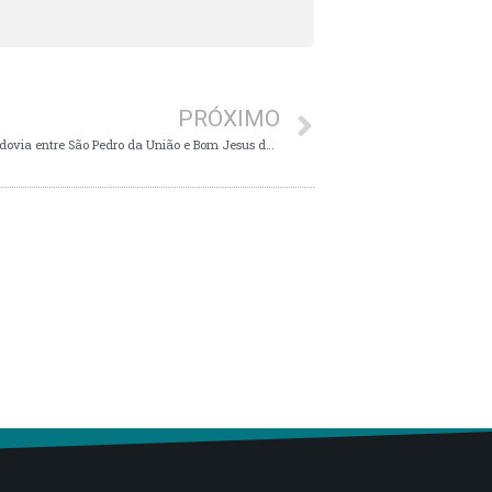
PRÓXIMO
Motorista morre após carreta tombar na rodovia entre São Pedro da União e Bom Jesus da Penha