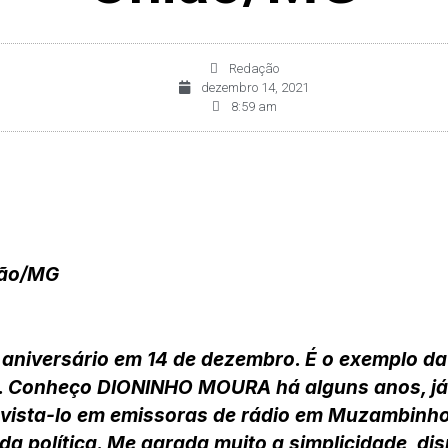
Redação
dezembro 14, 2021
8:59 am
ião/MG
iversário em 14 de dezembro. É o exemplo da “
ce. Conheço DIONINHO MOURA há alguns anos, j
revista-lo em emissoras de rádio em Muzambinh
ida política. Me agrada muito a simplicidade, disp