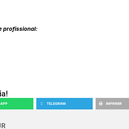
 profissional:
ia!
APP
TELEGRAM
IMPRIMIR
JR