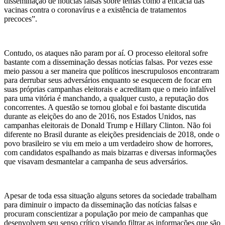
disseminação de notícias falsas sobre temas como a eficácia das
vacinas contra o coronavírus e a existência de tratamentos
precoces”.
Contudo, os ataques não param por aí. O processo eleitoral sofre
bastante com a disseminação dessas notícias falsas. Por vezes esse
meio passou a ser maneira que políticos inescrupulosos encontraram
para derrubar seus adversários enquanto se esquecem de focar em
suas próprias campanhas eleitorais e acreditam que o meio infalível
para uma vitória é manchando, a qualquer custo, a reputação dos
concorrentes. A questão se tornou global e foi bastante discutida
durante as eleições do ano de 2016, nos Estados Unidos, nas
campanhas eleitorais de Donald Trump e Hillary Clinton. Não foi
diferente no Brasil durante as eleições presidenciais de 2018, onde o
povo brasileiro se viu em meio a um verdadeiro show de horrores,
com candidatos espalhando as mais bizarras e diversas informações
que visavam desmantelar a campanha de seus adversários.
Apesar de toda essa situação alguns setores da sociedade trabalham
para diminuir o impacto da disseminação das notícias falsas e
procuram conscientizar a população por meio de campanhas que
desenvolvem seu senso crítico visando filtrar as informações que são