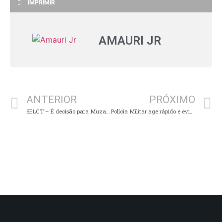
IMPRIMIR
AMAURI JR
ANTERIOR
PRÓXIMO
SELCT – É decisão para Muzambinho e Juruaia no Futebol 40tão
Polícia Militar age rápido e evita furto na zona rural de Guaranésia