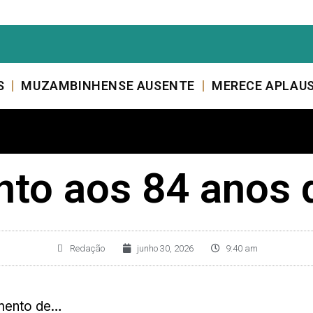
S
MUZAMBINHENSE AUSENTE
MERECE APLAU
nto aos 84 anos 
Redação
junho 30, 2026
9:40 am
mento de…