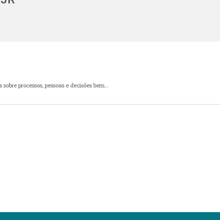
REIS MIRANDA – Empresas fortes são construídas sobre processos, pessoas e decisões bem orientadas