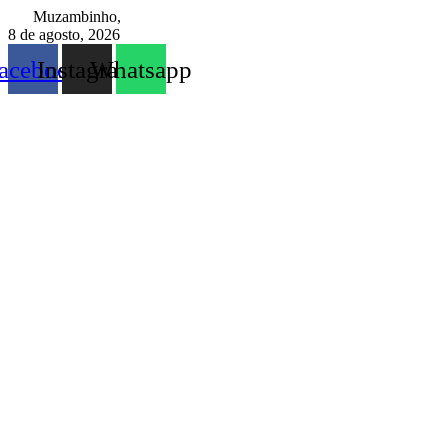
Ir
Muzambinho,
para
8 de agosto, 2026
o
acebook
Instagram
Whatsapp
conteúdo