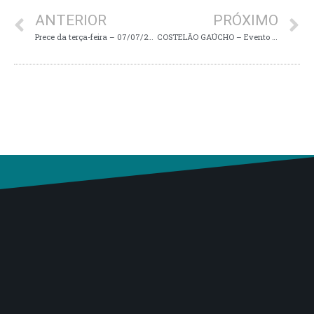
ANTERIOR
PRÓXIMO
Prece da terça-feira – 07/07/2026
COSTELÃO GAÚCHO – Evento da Odilon Piconez é prestigiado pela comunidade de Muzambinho