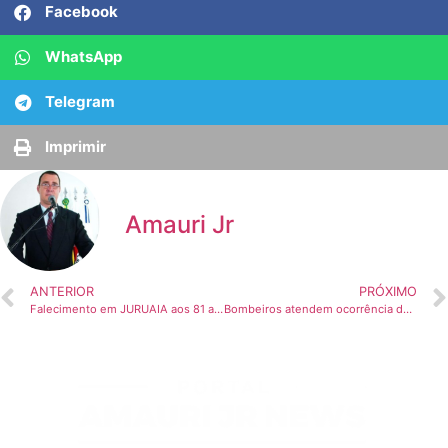
Facebook
WhatsApp
Telegram
Imprimir
Amauri Jr
ANTERIOR
PRÓXIMO
Falecimento em JURUAIA aos 81 anos
Bombeiros atendem ocorrência de incêndio em comércio de Guaranésia