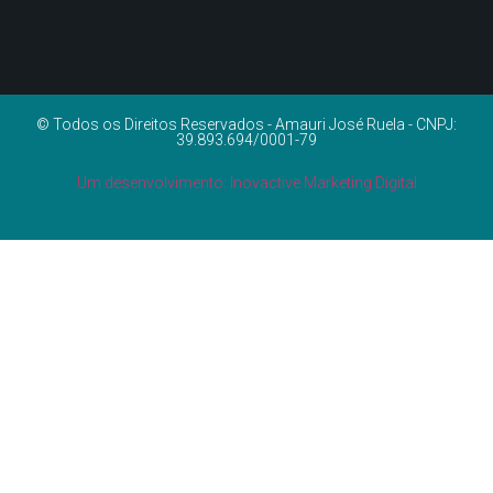
© Todos os Direitos Reservados - Amauri José Ruela - CNPJ:
39.893.694/0001-79
Um desenvolvimento: Inovactive Marketing Digital