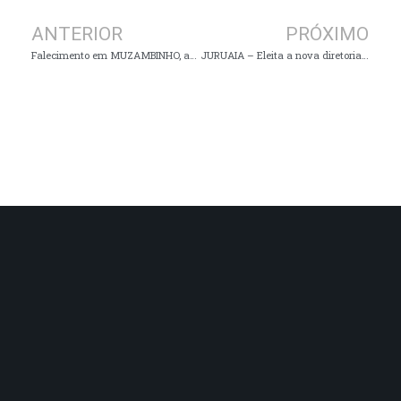
ANTERIOR
PRÓXIMO
Falecimento em MUZAMBINHO, aos 73 anos
JURUAIA – Eleita a nova diretoria do Conselho de Alimentação Escolar