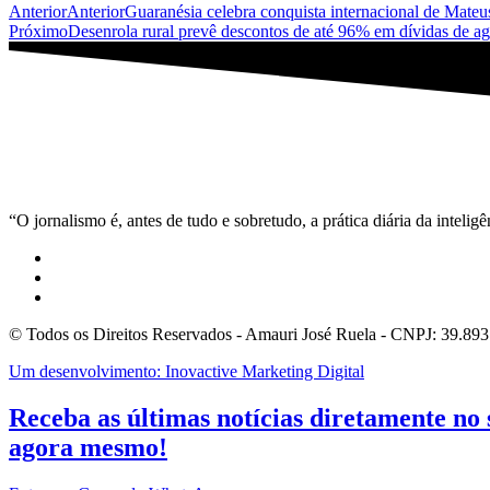
Anterior
Anterior
Guaranésia celebra conquista internacional de Mate
Próximo
Desenrola rural prevê descontos de até 96% em dívidas de ag
“O jornalismo é, antes de tudo e sobretudo, a prática diária da inteli
© Todos os Direitos Reservados - Amauri José Ruela - CNPJ: 39.89
Um desenvolvimento: Inovactive Marketing Digital
Receba as últimas notícias diretamente no
agora mesmo!