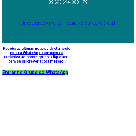
39.893.694/0001-79
Um desenvolvimento: Inovactive Marketing Digital
Receba as últimas notícias diretamente
no seu WhatsApp com acesso
exclusivo ao nosso grupo. Clique aqui
para se inscrever agora mesmo!
Entrar no Grupo do WhatsApp