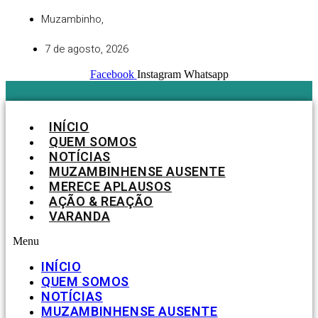
Ir
Muzambinho,
para
o
7 de agosto, 2026
conteúdo
Facebook
Instagram
Whatsapp
INÍCIO
QUEM SOMOS
NOTÍCIAS
MUZAMBINHENSE AUSENTE
MERECE APLAUSOS
AÇÃO & REAÇÃO
VARANDA
Menu
INÍCIO
QUEM SOMOS
NOTÍCIAS
MUZAMBINHENSE AUSENTE