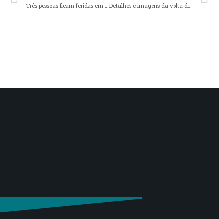
Três pessoas ficam feridas em acidente automobilístico na zona rural de Muzambinho
Detalhes e imagens da volta do Circuito Mineiro da Queima do Alho