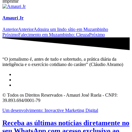
Imprimir
Amauri Jr
Anterior
Anterior
Adquira um lindo sítio em Muzambinho
Próximo
Falecimento em Muzambinho: Cleuza
Próximo
“O jornalismo é, antes de tudo e sobretudo, a prática diária da
inteligência e o exercício cotidiano do caráter” (Cláudio Abramo)
© Todos os Direitos Reservados - Amauri José Ruela - CNPJ:
39.893.694/0001-79
Um desenvolvimento: Inovactive Marketing Digital
Receba as últimas notícias diretamente no
seu WhatsApp com acesso exclusivo ao