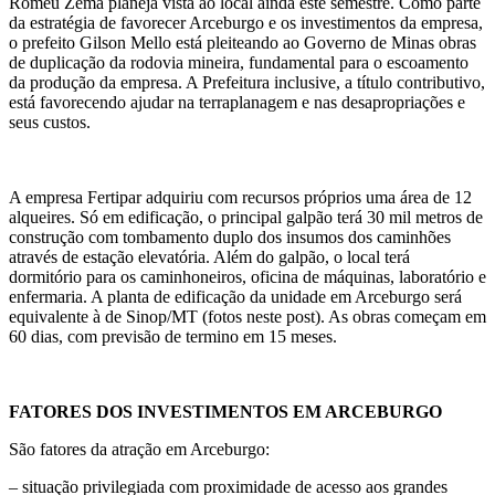
Romeu Zema planeja vista ao local ainda este semestre. Como parte
da estratégia de favorecer Arceburgo e os investimentos da empresa,
o prefeito Gilson Mello está pleiteando ao Governo de Minas obras
de duplicação da rodovia mineira, fundamental para o escoamento
da produção da empresa. A Prefeitura inclusive, a título contributivo,
está favorecendo ajudar na terraplanagem e nas desapropriações e
seus custos.
A empresa Fertipar adquiriu com recursos próprios uma área de 12
alqueires. Só em edificação, o principal galpão terá 30 mil metros de
construção com tombamento duplo dos insumos dos caminhões
através de estação elevatória. Além do galpão, o local terá
dormitório para os caminhoneiros, oficina de máquinas, laboratório e
enfermaria. A planta de edificação da unidade em Arceburgo será
equivalente à de Sinop/MT (fotos neste post). As obras começam em
60 dias, com previsão de termino em 15 meses.
FATORES DOS INVESTIMENTOS EM ARCEBURGO
São fatores da atração em Arceburgo:
– situação privilegiada com proximidade de acesso aos grandes