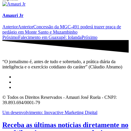
Amauri Jr
Anterior
Anterior
Concessão da MGC-491 poderá trazer praça de
pedágio em Monte Santo e Muzambinho
Próximo
Falecimento em Guaxupé: Iolanda
Próximo
“O jornalismo é, antes de tudo e sobretudo, a prática diária da
inteligência e o exercício cotidiano do caráter” (Cláudio Abramo)
© Todos os Direitos Reservados - Amauri José Ruela - CNPJ:
39.893.694/0001-79
Um desenvolvimento: Inovactive Marketing Digital
Receba as últimas notícias diretamente no