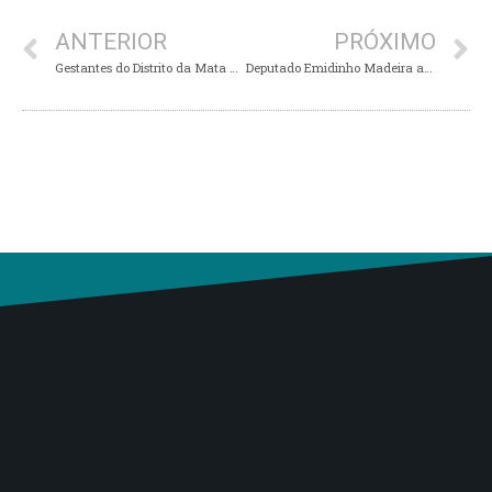
ANTERIOR
PRÓXIMO
Gestantes do Distrito da Mata do sino foram atendidas pelo setor de saúde de Juruaia
Deputado Emidinho Madeira agora no PL