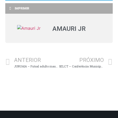
IMPRIMIR
AMAURI JR
ANTERIOR
PRÓXIMO
JURUAIA – Futsal adulto masculino joga pela LIDARP nesta quarta-feira (26)
SELCT – Conferência Municipal de Esporte e Lazer 2025