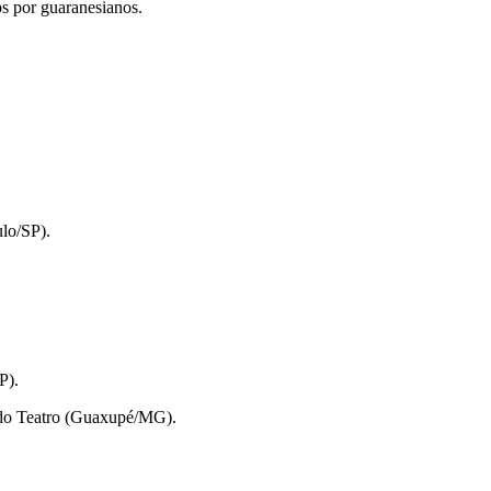
s por guaranesianos.
ulo/SP).
P).
 do Teatro (Guaxupé/MG).