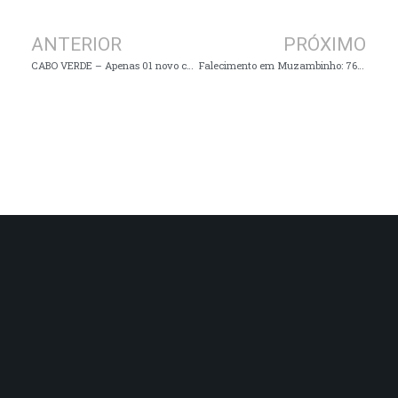
ANTERIOR
PRÓXIMO
CABO VERDE – Apenas 01 novo caso de COVID ontem (06)
Falecimento em Muzambinho: 76 anos