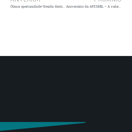
Ótima oportunidade! Resida dentro da cidade de Muzambinho com lazer e segurança
Aniversário da AFESMIL – A valorização das Mulheres Escritoras do Sul de Minas