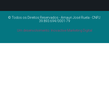
© Todos os Direitos Reservados - Amauri José Ruela - CNPJ:
39.893.694/0001-79
Um desenvolvimento: Inovactive Marketing Digital