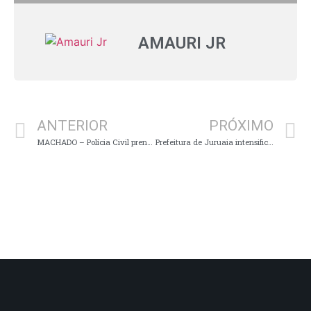
AMAURI JR
ANTERIOR
PRÓXIMO
MACHADO – Polícia Civil prende homem por maus-tratos a animais
Prefeitura de Juruaia intensifica ações de sinalização viária