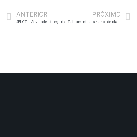
ANTERIOR
PRÓXIMO
SELCT – Atividades do esporte de Muzambinho neste final de semana
Falecimento aos 4 anos de idade em Muzambinho