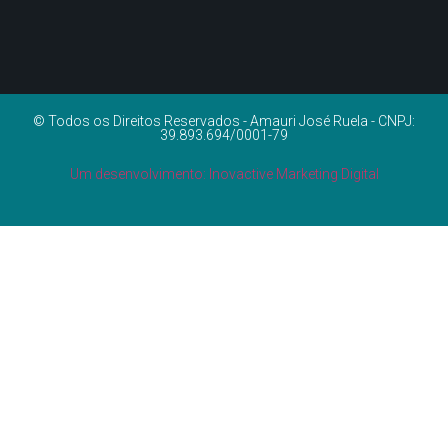
© Todos os Direitos Reservados - Amauri José Ruela - CNPJ:
39.893.694/0001-79
Um desenvolvimento: Inovactive Marketing Digital