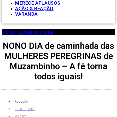
MERECE APLAUSOS
AÇÃO & REAÇÃO
VARANDA
Voltar à página inicial
NONO DIA de caminhada das
MULHERES PEREGRINAS de
Muzambinho – A fé torna
todos iguais!
Redação
maio 19, 2022
9:37 am