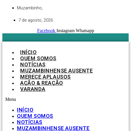
Ir
Muzambinho,
para
o
7 de agosto, 2026
conteúdo
Facebook
Instagram
Whatsapp
INÍCIO
QUEM SOMOS
NOTÍCIAS
MUZAMBINHENSE AUSENTE
MERECE APLAUSOS
AÇÃO & REAÇÃO
VARANDA
Menu
INÍCIO
QUEM SOMOS
NOTÍCIAS
MUZAMBINHENSE AUSENTE