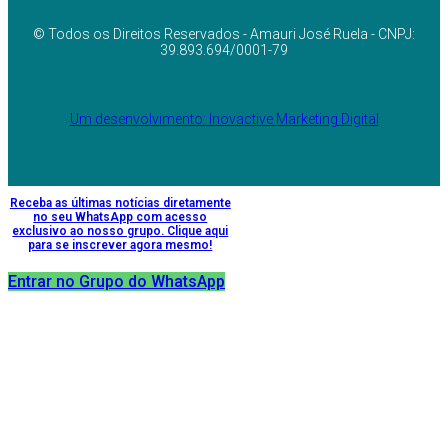
© Todos os Direitos Reservados - Amauri José Ruela - CNPJ:
39.893.694/0001-79
Um desenvolvimento: Inovactive Marketing Digital
Receba as últimas notícias diretamente
no seu WhatsApp com acesso
exclusivo ao nosso grupo. Clique aqui
para se inscrever agora mesmo!
Entrar no Grupo do WhatsApp