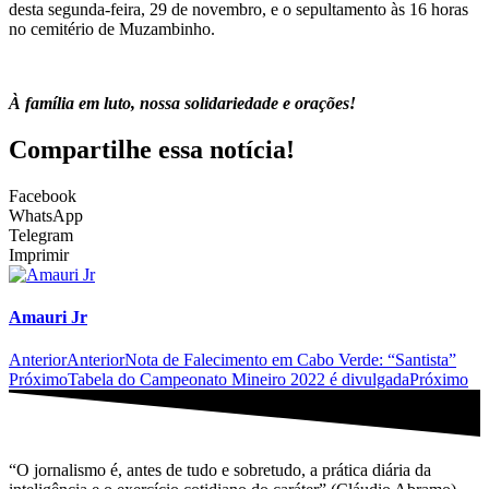
desta segunda-feira, 29 de novembro, e o sepultamento às 16 horas
no cemitério de Muzambinho.
À família em luto, nossa solidariedade e orações!
Compartilhe essa notícia!
Facebook
WhatsApp
Telegram
Imprimir
Amauri Jr
Anterior
Anterior
Nota de Falecimento em Cabo Verde: “Santista”
Próximo
Tabela do Campeonato Mineiro 2022 é divulgada
Próximo
“O jornalismo é, antes de tudo e sobretudo, a prática diária da