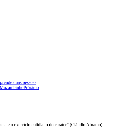
 prende duas pessoas
m Muzambinho
Próximo
gência e o exercício cotidiano do caráter” (Cláudio Abramo)