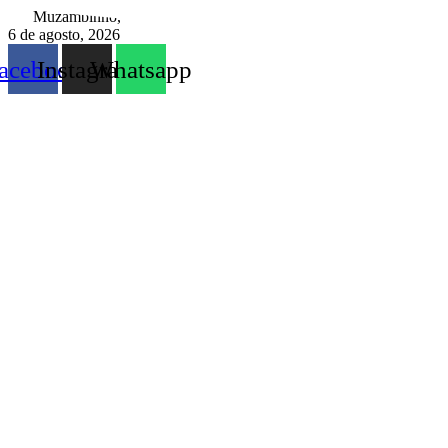
Ir
Muzambinho,
para
6 de agosto, 2026
o
acebook
Instagram
Whatsapp
conteúdo