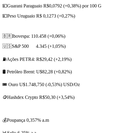
💴Guarani Paraguaio R$0,0792 (+0,38%) por 100 G
💴Peso Uruguaio R$ 0,1273 (+0,27%)
🇧🇷Ibovespa: 110.458 (+0,06%)
🇺🇸S&P 500 4.345 (+1,05%)
⛽Ações PETR4: R$29,42 (+2,19%)
🛢️ Petróleo Brent: U$82,28 (+0,82%)
🎟️ Ouro U$1.748,750 (-0,53%) USD/Oz
🪙Hashdex Crypto R$50,30 (+3,54%)
💰Poupança 0,357% a.m
📊Selic 6,25% a.a