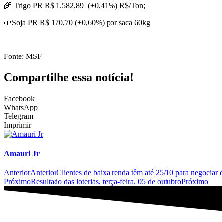
🌾 Trigo PR R$ 1.582,89 (+0,41%) R$/Ton;
🌱Soja PR R$ 170,70 (+0,60%) por saca 60kg
Fonte: MSF
Compartilhe essa notícia!
Facebook
WhatsApp
Telegram
Imprimir
Amauri Jr
Anterior
Anterior
Clientes de baixa renda têm até 25/10 para negociar d
Próximo
Resultado das loterias, terça-feira, 05 de outubro
Próximo