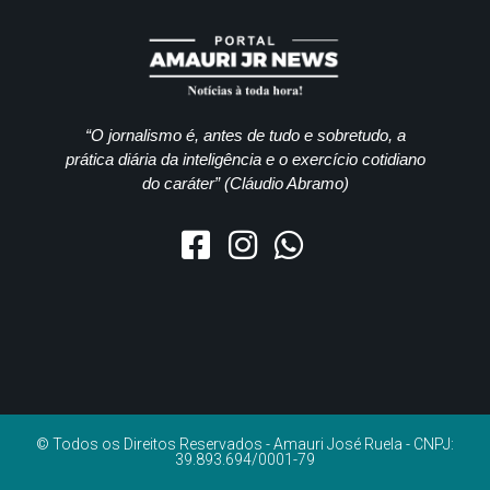
“O jornalismo é, antes de tudo e sobretudo, a
prática diária da inteligência e o exercício cotidiano
do caráter” (Cláudio Abramo)
© Todos os Direitos Reservados - Amauri José Ruela - CNPJ:
39.893.694/0001-79