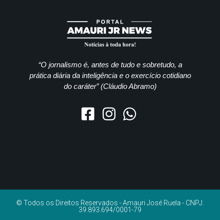
“O jornalismo é, antes de tudo e sobretudo, a
prática diária da inteligência e o exercício cotidiano
do caráter” (Cláudio Abramo)
© Todos os Direitos Reservados - Amauri José Ruela - CNPJ:
39.893.694/0001-79