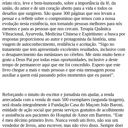
relato rico, leve e bem-humorado, sobre a importância da fé, da
união, do amor e de um coração aberto para a vida e todos os
desafios que surgirem. São quase 300 páginas que nos levam a
pensar e a refletir sobre o compromisso que temos com a nossa
evolução nesta existência, nos tornando pessoas melhores para nós
mesmos e para as pessoas que nos cercam. Terapia Quântica
Vibracional, Ayurveda, Medicina Chinesa e Espiritismo: a busca por
respostas proporcionou ao autor e protagonista da história, uma
viagem de autoconhecimento, resiliência e aceitação. “Sigo no
tratamento que tem apresentado excelentes resultados, inclusive com
o desaparecimento das metástases no cérebro. Me sinto muito bem e
grato a Deus Pai por todas estas oportunidades, inclusive a deste
tempo de permanecer aqui que me foi concedido. Espero que este
livro chegue a mais e mais pessoas e que esta mensagem possa
auxiliar a quem está passando pelos momentos que eu passei”.
Reforçando o intuito do escritor e jornalista em ajudar, a renda
arrecadada com a venda de mais 500 exemplares (segunda tiragem),
será doada integralmente à Fundação Casa do Maçom João Baroni,
entidade de ação social que presta serviços gratuitos de acolhimento
e assistência aos pacientes do Hospital de Amor em Barretos. “Este
é meu décimo primeiro livro. Nunca vendi um livro, não sou um
vendedor de livros, amo escrever, mas não vivo disso. Sempre doei