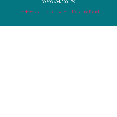
39.893.694/0001-79
Um desenvolvimento: Inovactive Marketing Digital