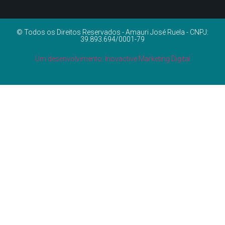
© Todos os Direitos Reservados - Amauri José Ruela - CNPJ:
39.893.694/0001-79
Um desenvolvimento: Inovactive Marketing Digital