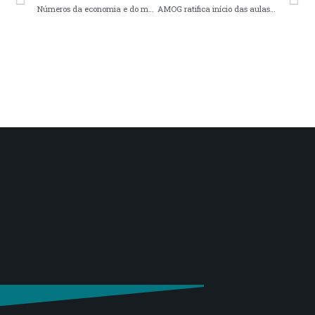
Números da economia e do mercado agropecuário nesta sexta-feira, 10 de setembro
AMOG ratifica início das aulas presenciais para o dia 04 de outubro