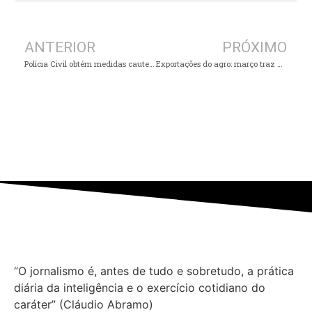
ANTERIOR
PRÓXIMO
Polícia Civil obtém medidas cautelares contra mulher suspeita de aplicar golpes financeiros em aposentados
Exportações do agro: março traz novos recordes e aponta oportunidades do cenário externo
“O jornalismo é, antes de tudo e sobretudo, a prática
diária da inteligência e o exercício cotidiano do
caráter” (Cláudio Abramo)