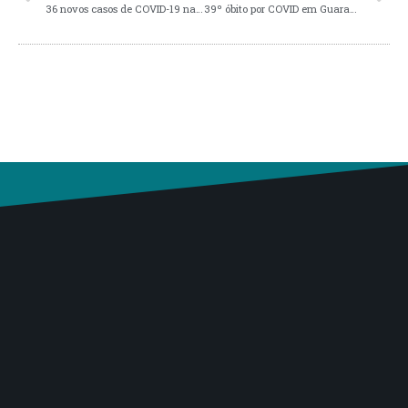
36 novos casos de COVID-19 na quinta-feira (30/09) na região
39º óbito por COVID em Guaranésia