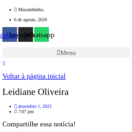
Ir
Muzambinho,
para
o
6 de agosto, 2026
conteúdo
acebook
Instagram
Whatsapp
Menu
Voltar à página inicial
Leidiane Oliveira
dezembro 1, 2021
7:07 pm
Compartilhe essa notícia!